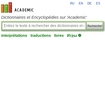
RU
EN
DE
ES
fr-academic.com
Dictionnaires et Encyclopédies sur 'Academic'
Recherche!
interprétations
traductions
livres
Игры ⚽