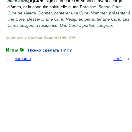
belle cure
.[b]Cure
, signifie encore Un Bénéfice ayant charge
d'âmes, et la conduite spirituelle d'une Paroisse.
Bonne Cure.
Cure de Village. Donner, conférer une Cure. Nommer, présenter à
une Cure, Desservir une Cure. Résigner, permuter une Cure. Les
Cures obligent à résidence. Une Cure à portion congrue
.
Dictionnaire de l'Académie Française 1798
.
1798
.
Игры ⚽
Нужно сделать НИР?
curcuma
curé