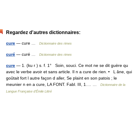
Regardez d'autres dictionnaires:
cure
— cure …
Dictionnaire des rimes
curé
— curé …
Dictionnaire des rimes
cure
— 1. (ku r ) s. f. 1° Soin, souci. Ce mot ne se dit guère qu
avec le verbe avoir et sans article. Il n a cure de rien. • L âne, qui
goûtait fort l autre façon d aller, Se plaint en son patois ; le
meunier n en a cure, LA FONT. Fabl. III, 1.… …
Dictionnaire de la
Langue Française d'Émile Littré