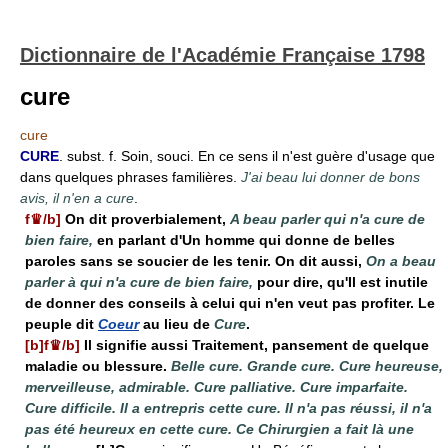
Dictionnaire de l'Académie Française 1798
cure
cure
CURE
. subst. f. Soin, souci. En ce sens il n'est guère d'usage que
dans quelques phrases familières.
J'ai beau lui donner de bons
avis, il n'en a cure
.
f♛/b]
On dit proverbialement,
A beau parler qui n'a cure de
bien faire,
en parlant d'Un homme qui donne de belles
paroles sans se soucier de les tenir. On dit aussi,
On a beau
parler à qui n'a cure de bien faire,
pour dire, qu'Il est inutile
de donner des conseils à celui qui n'en veut pas profiter. Le
peuple dit
Coeur
au lieu de
Cure
.
[b]f♛/b]
Il signifie aussi Traitement, pansement de quelque
maladie ou blessure.
Belle cure. Grande cure. Cure heureuse,
merveilleuse, admirable. Cure palliative. Cure imparfaite.
Cure difficile. Il a entrepris cette cure. Il n'a pas réussi, il n'a
pas été heureux en cette cure. Ce Chirurgien a fait là une