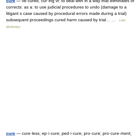
cure
— vb cured, cur·ing vt: to deal with in a way that eliminates or
corrects: as a: to use judicial procedures to undo (damage to a
litigant s case caused by procedural errors made during a trial)
subsequent proceedings cured harm caused by trial… …
Law
dictionary
cure
— cure·less; ep·i·cure; ped·i·cure; pro·cure; pro·cure·ment;