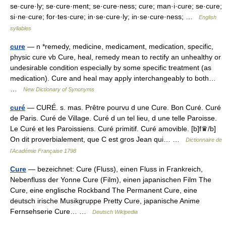
se·cure·ly; se·cure·ment; se·cure·ness; cure; man·i·cure; se·cure;
si·ne·cure; for·tes·cure; in·se·cure·ly; in·se·cure·ness; …
English
syllables
cure
— n *remedy, medicine, medicament, medication, specific,
physic cure vb Cure, heal, remedy mean to rectify an unhealthy or
undesirable condition especially by some specific treatment (as
medication). Cure and heal may apply interchangeably to both…
…
New Dictionary of Synonyms
curé
— CURÉ. s. mas. Prêtre pourvu d une Cure. Bon Curé. Curé
de Paris. Curé de Village. Curé d un tel lieu, d une telle Paroisse.
Le Curé et les Paroissiens. Curé primitif. Curé amovible. [b]f♛/b]
On dit proverbialement, que C est gros Jean qui… …
Dictionnaire de
l'Académie Française 1798
Cure
— bezeichnet: Cure (Fluss), einen Fluss in Frankreich,
Nebenfluss der Yonne Cure (Film), einen japanischen Film The
Cure, eine englische Rockband The Permanent Cure, eine
deutsch irische Musikgruppe Pretty Cure, japanische Anime
Fernsehserie Cure… …
Deutsch Wikipedia