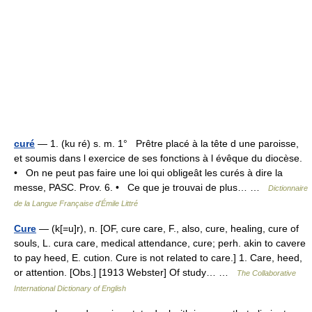
curé
— 1. (ku ré) s. m. 1° Prêtre placé à la tête d une paroisse,
et soumis dans l exercice de ses fonctions à l évêque du diocèse.
• On ne peut pas faire une loi qui obligeât les curés à dire la
messe, PASC. Prov. 6. • Ce que je trouvai de plus… …
Dictionnaire
de la Langue Française d'Émile Littré
Cure
— (k[=u]r), n. [OF, cure care, F., also, cure, healing, cure of
souls, L. cura care, medical attendance, cure; perh. akin to cavere
to pay heed, E. cution. Cure is not related to care.] 1. Care, heed,
or attention. [Obs.] [1913 Webster] Of study… …
The Collaborative
International Dictionary of English